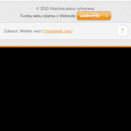
© 2010 Všechna práva vyhrazena.
Tvorba webu zdarma s Webnode
Zobrazit:
Mobilní verzi
|
Standardní verzi