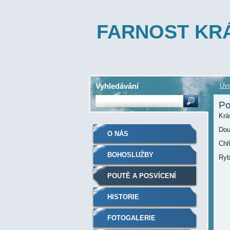
FARNOST KRÁ
Vyhledávání
Úvo
Po
Krá
Dou
O NÁS
Chři
BOHOSLUŽBY
Ryb
POUTĚ A POSVÍCENÍ
HISTORIE
FOTOGALERIE