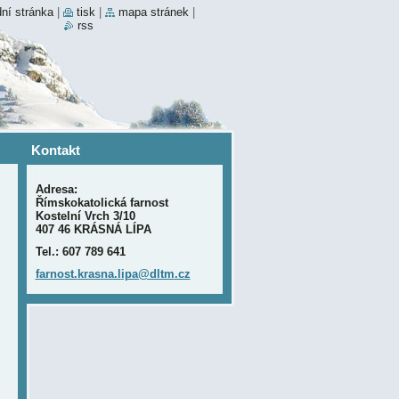
ní stránka
|
tisk
|
mapa stránek
|
rss
Kontakt
Adresa:
Římskokatolická farnost
Kostelní Vrch 3/10
407 46 KRÁSNÁ LÍPA
Tel.: 607 789 641
farnost.
krasna.l
ipa@dltm
.cz