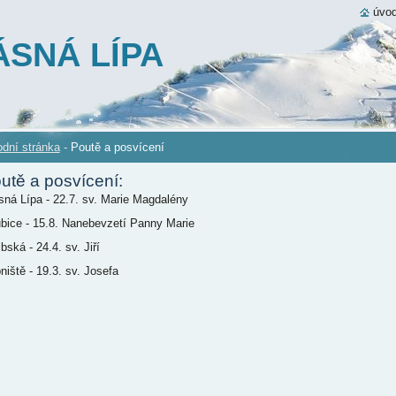
úvod
SNÁ LÍPA
dní stránka
-
Poutě a posvícení
utě a posvícení:
sná Lípa - 22.7. sv. Marie Magdalény
bice - 15.8. Nanebevzetí Panny Marie
bská - 24.4. sv. Jiří
niště - 19.3. sv. Josefa